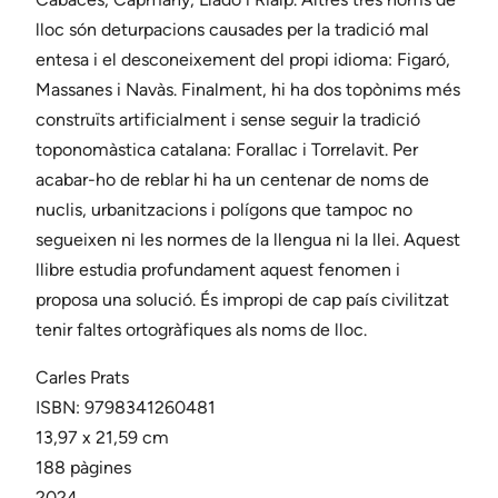
lloc són deturpacions causades per la tradició mal
entesa i el desconeixement del propi idioma: Figaró,
Massanes i Navàs. Finalment, hi ha dos topònims més
construïts artificialment i sense seguir la tradició
toponomàstica catalana: Forallac i Torrelavit. Per
acabar-ho de reblar hi ha un centenar de noms de
nuclis, urbanitzacions i polígons que tampoc no
segueixen ni les normes de la llengua ni la llei. Aquest
llibre estudia profundament aquest fenomen i
proposa una solució. És impropi de cap país civilitzat
tenir faltes ortogràfiques als noms de lloc.
Carles Prats
ISBN: 9798341260481
13,97 x 21,59 cm
188 pàgines
2024