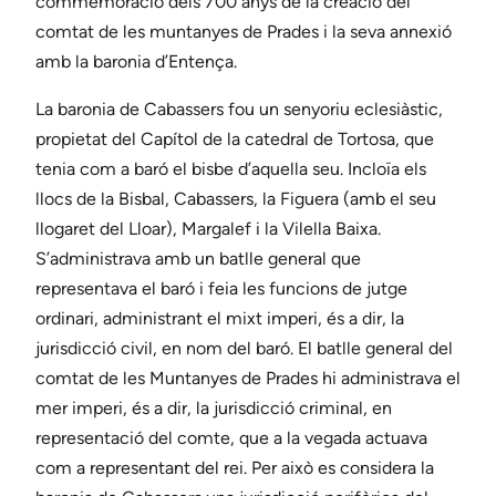
commemoració dels 700 anys de la creació del
comtat de les muntanyes de Prades i la seva annexió
amb la baronia d’Entença.
La baronia de Cabassers fou un senyoriu eclesiàstic,
propietat del Capítol de la catedral de Tortosa, que
tenia com a baró el bisbe d’aquella seu. Incloïa els
llocs de la Bisbal, Cabassers, la Figuera (amb el seu
llogaret del Lloar), Margalef i la Vilella Baixa.
S’administrava amb un batlle general que
representava el baró i feia les funcions de jutge
ordinari, administrant el mixt imperi, és a dir, la
jurisdicció civil, en nom del baró. El batlle general del
comtat de les Muntanyes de Prades hi administrava el
mer imperi, és a dir, la jurisdicció criminal, en
representació del comte, que a la vegada actuava
com a representant del rei. Per això es considera la