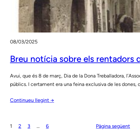
08/03/2025
Breu notícia sobre els rentadors
Avui, que és 8 de març, Dia de la Dona Treballadora, l’Ass
públics. I certament era una feina exclusiva de les done
Continueu llegint →
1
2
3
…
6
Pàgina següent